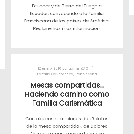
Ecuador y de Tierra del Fuego a
Ecuador, convocando a la Familia
Franciscana de los países de América.
Recibiremos mas información.
12 enero, 2016
por
admin
0
Familia Carismática
,
Franciscana
Mesas compartidas…
Haciendo camino como
Familia Carismática
Con algunas narraciones de «Relatos
de la mesa compartida», de Dolores
Aleixandre, pasamos un hermoso