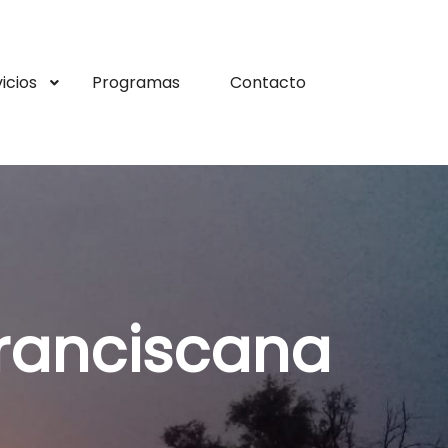
icios
Programas
Contacto
ranciscana