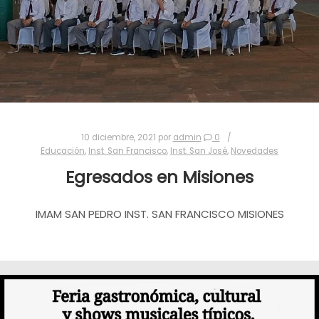
10 diciembre, 2021
por
admin
0
Educación
,
Inst. San Francisco
,
Inst. San José
,
Novedades
Egresados en Misiones
IMAM SAN PEDRO INST. SAN FRANCISCO MISIONES