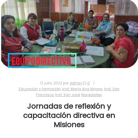
12 julio, 2022
por
admin
0
Educación y formación
,
Inst. María Ana Mogas
,
Inst. San
Francisco
,
Inst. San José
,
Novedades
Jornadas de reflexión y
capacitación directiva en
Misiones