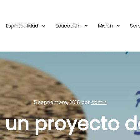
Espiritualidad
Educación
Misión
Serv
5 septiembre, 2018
por
admin
 un proyecto d