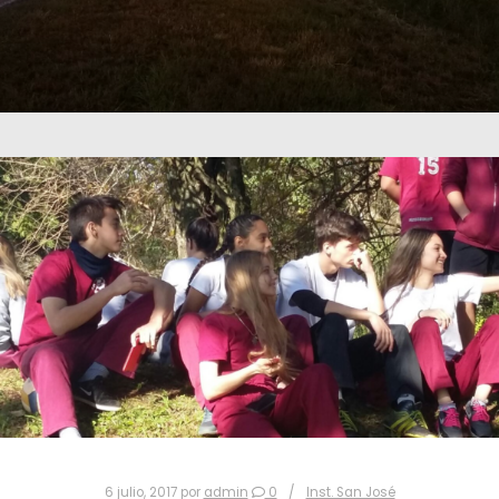
6 julio, 2017
por
admin
0
Inst. San José