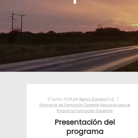
27 junio, 2023
por
Nancy Romero
0
Programa de Formación Docente
,
Recursos para el
Programa Formación Docentes
Presentación del
programa