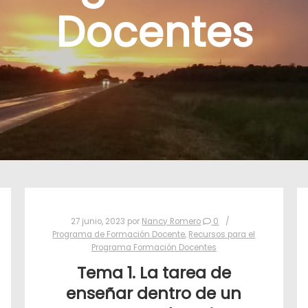
Docentes
27 junio, 2023
por
Nancy Romero
0
Programa de Formación Docente
,
Recursos para el
Programa Formación Docentes
Tema 1. La tarea de
enseñar dentro de un