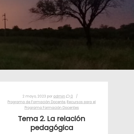
2 mayo, 2023
por
admin
0
Programa de Formación Docente
,
Recursos para el
Programa Formación Docentes
Tema 2. La relación
pedagógica